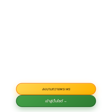
ลงนามถวายพระพร
เข้าสู่เว็บไซต์ →