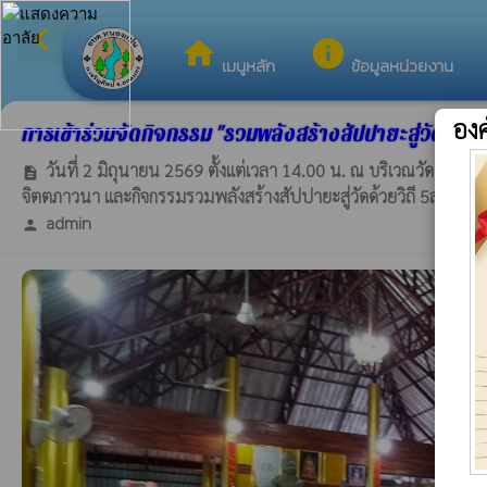
arrow_back_ios
ยินดีต้อนรับสู่เว
กลับเมนูหลัก
home
info
เมนูหลัก
ข้อมูลหน่วยงาน
อง
การเข้าร่วมจัดกิจกรรม "รวมพลังสร้างสัปปายะสู่วัดด้ว
วันที่ 2 มิถุนายน 2569 ตั้งแต่เวลา 14.00 น. ณ บริเวณวัดป่าโ
description
จิตตภาวนา และกิจกรรมรวมพลังสร้างสัปปายะสู่วัดด้วยวิถี 5ส (Big 
admin
person