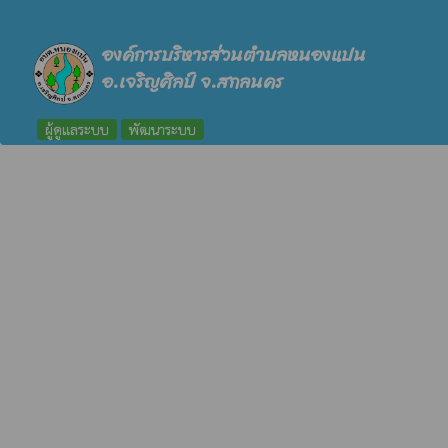
องค์การบริหารส่วนตำบลหนองแปน
อ.เจริญศิลป์ จ.สกลนคร
ผู้ดูแลระบบ
พัฒนาระบบ