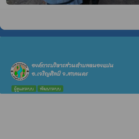
องค์การบริหารส่วนตำบลหนองแปน
อ.เจริญศิลป์ จ.สกลนคร
ผู้ดูแลระบบ
พัฒนาระบบ