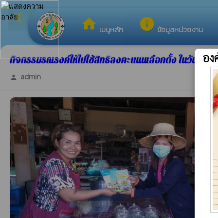
arrow_back_ios
ยินดีต้อนรับสู่เว็บไ
กลับเมนูหลัก
home
info
เมนูหลัก
ข้อมูลหน่วยงาน
อง
กิจกรรมรณรงค์ให้ไปใช้สิทธิลงคะแนนเลือกตั้ง ในวันที่ 20 
admin
person