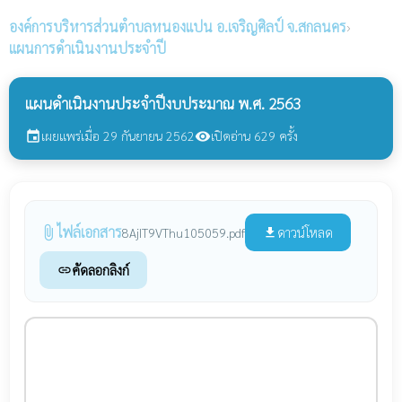
องค์การบริหารส่วนตำบลหนองแปน
อ.เจริญศิลป์ จ.สกลนคร
›
แผนการดำเนินงานประจำปี
แผนดำเนินงานประจำปีงบประมาณ พ.ศ. 2563
เผยแพร่เมื่อ 29 กันยายน 2562
เปิดอ่าน 629 ครั้ง
event
visibility
ไฟล์เอกสาร
attach_file
ดาวน์โหลด
8AjIT9VThu105059.pdf
file_download
คัดลอกลิงก์
link