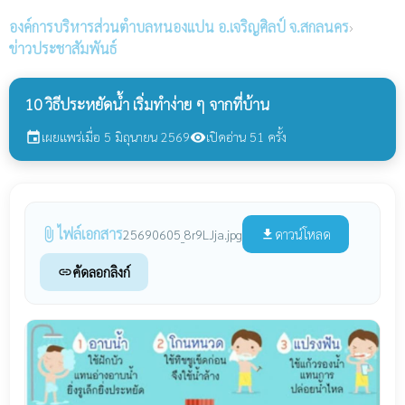
องค์การบริหารส่วนตำบลหนองแปน
อ.เจริญศิลป์ จ.สกลนคร
›
ข่าวประชาสัมพันธ์
10 วิธีประหยัดน้ำ เริ่มทำง่าย ๆ จากที่บ้าน
เผยแพร่เมื่อ 5 มิถุนายน 2569
เปิดอ่าน 51 ครั้ง
event
visibility
ไฟล์เอกสาร
attach_file
ดาวน์โหลด
25690605_8r9LJja.jpg
file_download
คัดลอกลิงก์
link