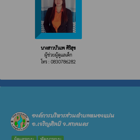
นางสาวบัวแพ ศิริสุข
ผู้ช่วยผู้ดูแลเด็ก
โทร : 0830786282
องค์การบริหารส่วนตำบลหนองแปน
อ.เจริญศิลป์ จ.สกลนคร
ผู้ดูแลระบบ
พัฒนาระบบ