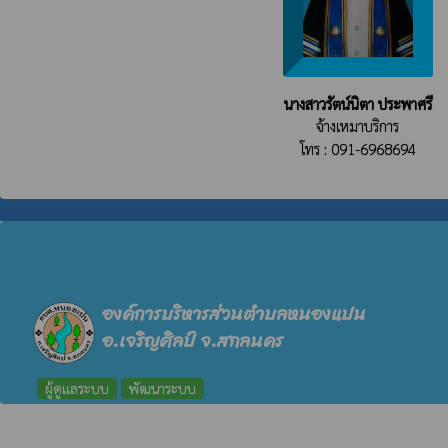
นางสาวรัตน์นิตา ประพาศรี
จ้างเหมาบริการ
โทร : 091-6968694
องค์การบริหารส่วนตำบลหนองแปน
อ.เจริญศิลป์ จ.สกลนคร
ผู้ดูแลระบบ
พัฒนาระบบ